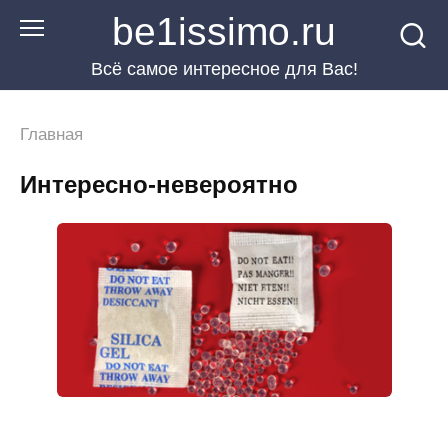
Перейти
be1issimo.ru
к
Всё самое интересное для Вас!
контенту
Главная
Интересно-невероятно