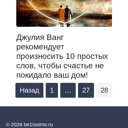
Джулия Ванг
рекомендует
произносить 10 простых
слов, чтобы счастье не
покидало ваш дом!
Пагинация
Назад
1
…
27
28
записей
© 2026 be1issimo.ru