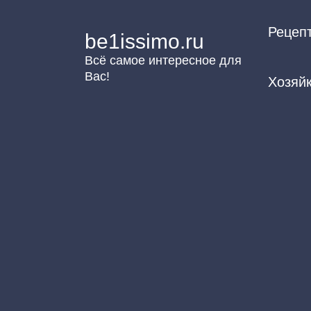
Перейти
Рецеп
к
be1issimo.ru
контенту
Всё самое интересное для
Вас!
Хозяй