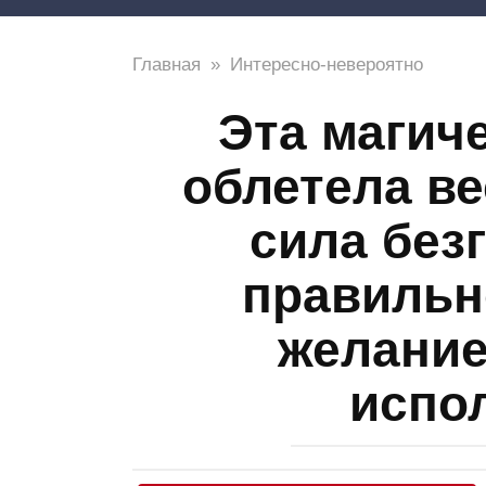
Главная
»
Интересно-невероятно
Эта магич
облетела ве
сила без
правильн
желание
испо