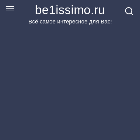
Перейти
be1issimo.ru
к
Всё самое интересное для Вас!
контенту