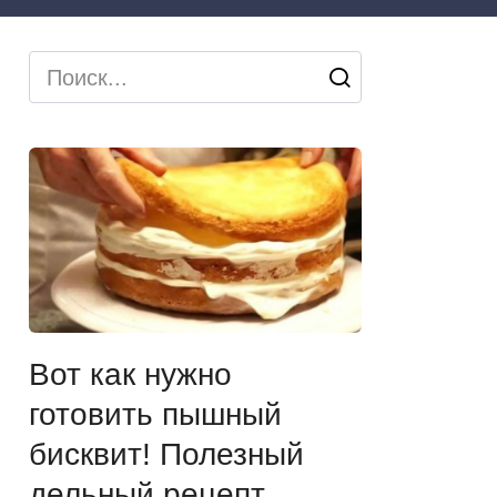
Search
for:
Вот как нужно
готовить пышный
бисквит! Полезный
дельный рецепт…