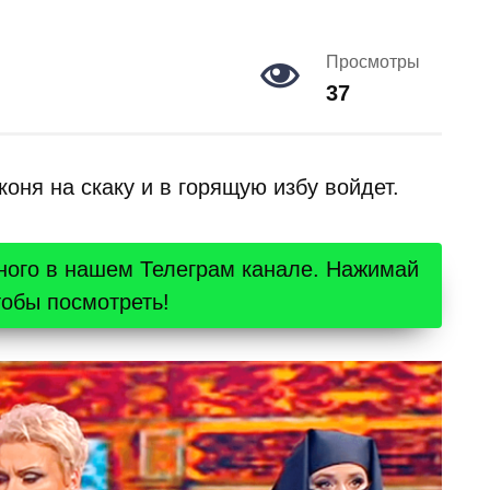
Просмотры
37
оня на скаку и в горящую избу войдет.
ного в нашем Телеграм канале. Нажимай
тобы посмотреть!