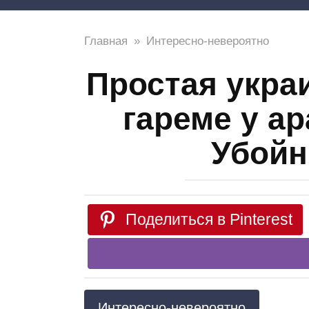
Главная
»
Интересно-невероятно
Простая укра
гареме у а
Убойн
Поделиться в Pinterest
Интересно-невероятно