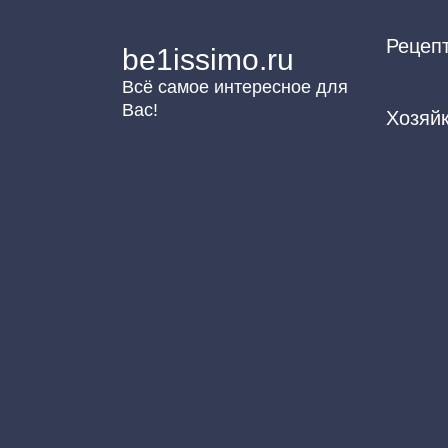
Перейти
Рецеп
к
be1issimo.ru
контенту
Всё самое интересное для
Вас!
Хозяй