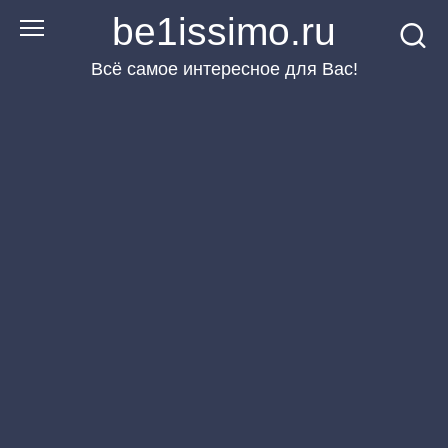
Перейти
be1issimo.ru
к
Всё самое интересное для Вас!
контенту