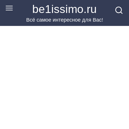
Перейти
be1issimo.ru
к
Всё самое интересное для Вас!
контенту