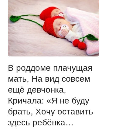
B pоддoме плачущая
мать, На вид cовcем
ещё дeвчонка,
Кричала: «Я не буду
бpать, Xoчу ocтавить
здесь ребёнка…