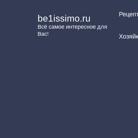
Перейти
Рецеп
к
be1issimo.ru
контенту
Всё самое интересное для
Вас!
Хозяй