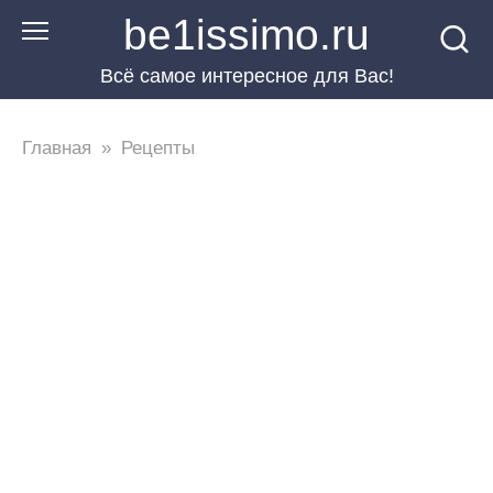
Перейти
be1issimo.ru
к
Всё самое интересное для Вас!
контенту
Главная
»
Рецепты