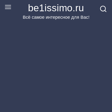
Перейти
be1issimo.ru
к
Всё самое интересное для Вас!
контенту