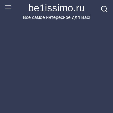
Перейти
be1issimo.ru
к
Всё самое интересное для Вас!
контенту