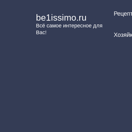
Перейти
Рецеп
к
be1issimo.ru
контенту
Всё самое интересное для
Вас!
Хозяй