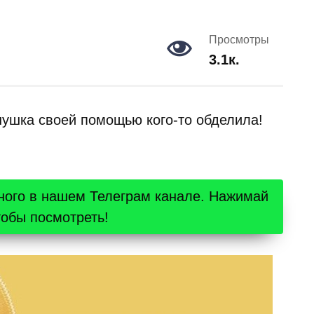
Просмотры
3.1к.
нушка своей помощью кого-то обделила!
ного в нашем Телеграм канале. Нажимай
тобы посмотреть!