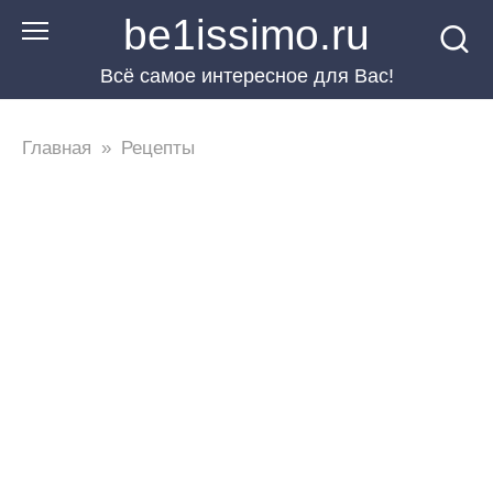
Перейти
be1issimo.ru
к
Всё самое интересное для Вас!
контенту
Главная
»
Рецепты