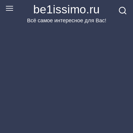
Перейти
be1issimo.ru
к
Всё самое интересное для Вас!
контенту