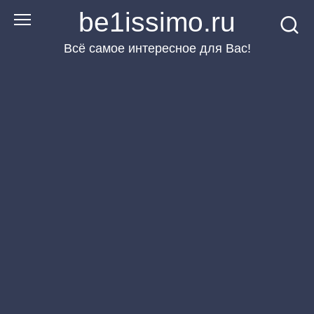
Перейти
be1issimo.ru
к
Всё самое интересное для Вас!
контенту