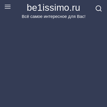
Перейти
be1issimo.ru
к
Всё самое интересное для Вас!
контенту