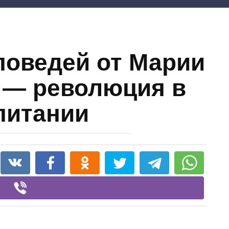
поведей от Марии
 — революция в
питании