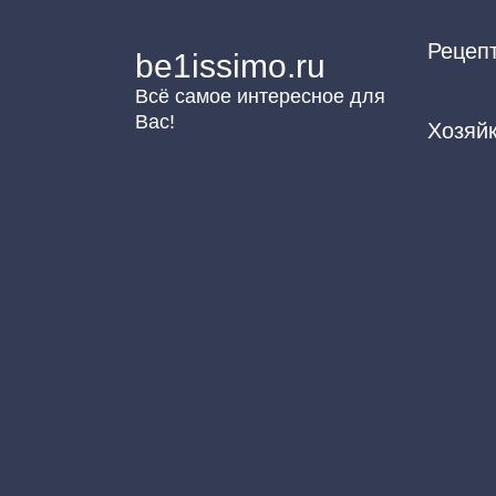
Перейти
Рецеп
к
be1issimo.ru
контенту
Всё самое интересное для
Вас!
Хозяй