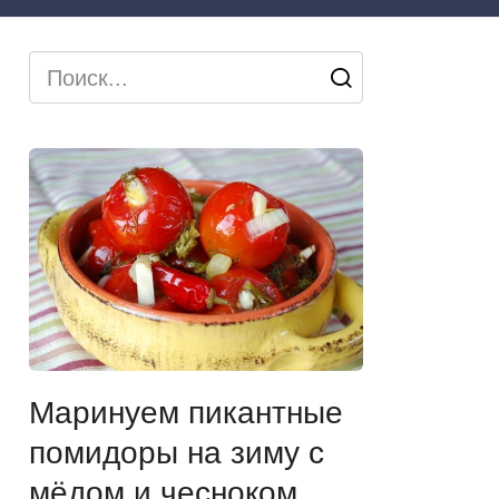
Search
for:
Маринуем пикантные
помидоры на зиму с
мёдом и чесноком