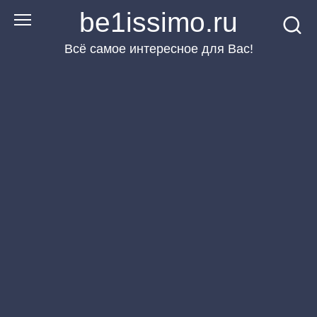
Перейти
be1issimo.ru
к
Всё самое интересное для Вас!
контенту