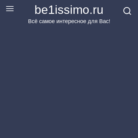
Перейти
be1issimo.ru
к
Всё самое интересное для Вас!
контенту