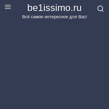
Перейти
be1issimo.ru
к
Всё самое интересное для Вас!
контенту