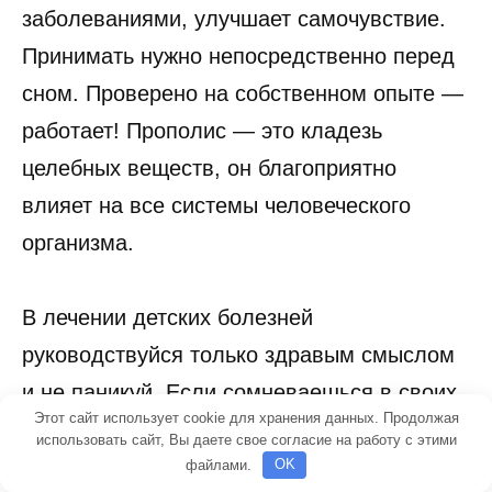
заболеваниями, улучшает самочувствие.
Принимать нужно непосредственно перед
сном. Проверено на собственном опыте —
работает! Прополис — это кладезь
целебных веществ, он благоприятно
влияет на все системы человеческого
организма.
В лечении детских болезней
руководствуйся только здравым смыслом
и не паникуй. Если сомневаешься в своих
Этот сайт использует cookie для хранения данных. Продолжая
действиях — обязательно
использовать сайт, Вы даете свое согласие на работу с этими
проконсультируйся с педиатром. Обратись
файлами.
OK