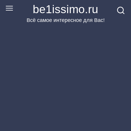
Перейти
be1issimo.ru
к
Всё самое интересное для Вас!
контенту