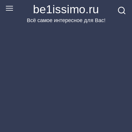
Перейти
be1issimo.ru
к
Всё самое интересное для Вас!
контенту