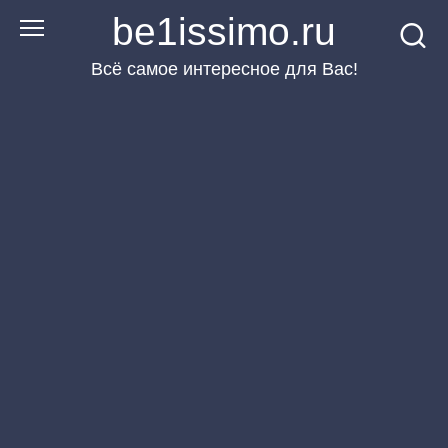
Перейти
be1issimo.ru
к
Всё самое интересное для Вас!
контенту