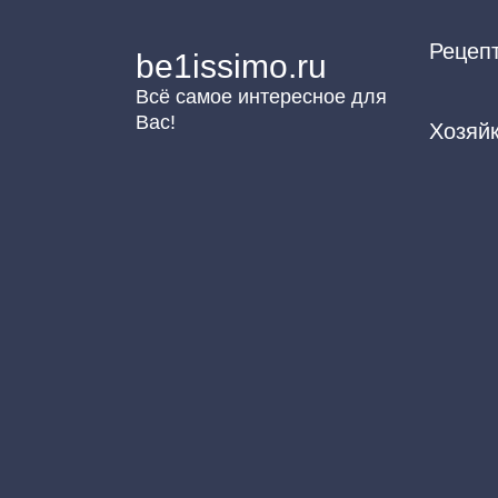
Перейти
Рецеп
к
be1issimo.ru
контенту
Всё самое интересное для
Вас!
Хозяй