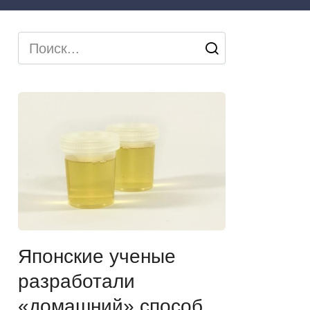
Search
for:
Японские ученые
разработали
«домашний» способ