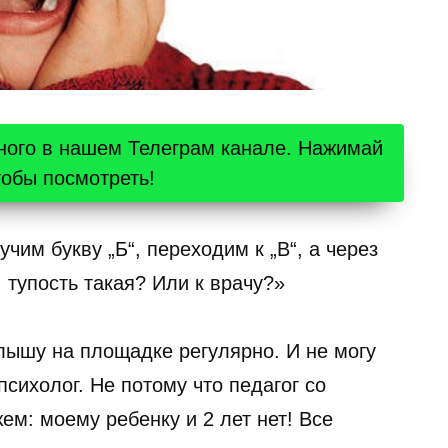
ного в нашем Телеграм канале. Нажимай
тобы посмотреть!
учим букву „Б“, переходим к „В“, а через
, тупость такая? Или к врачу?»
слышу на площадке регулярно. И не могу
психолог. Не потому что педагог со
ем: моему ребенку и 2 лет нет! Все