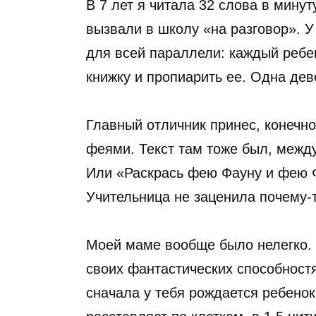
В 7 лет я читала 32 слова в минут
вызвали в школу «на разговор». У
для всей параллели: каждый реб
книжку и пропиарить ее. Одна де
Главный отличник принес, конечно
феями. Текст там тоже был, между
Или «Раскрась фею Фауну и фею Ф
Учительница не заценила почему-т
Моей маме вообще было нелегко. 
своих фантастических способностя
сначала у тебя рождается ребено