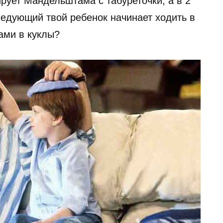
ирует Мандельштама с табуреточки, а в 2
ледующий твой ребенок начинает ходить в
ками в куклы?