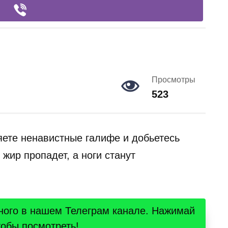
Просмотры
523
яете ненавистные галифе и добьетесь
жир пропадет, а ноги станут
ного в нашем Телеграм канале. Нажимай
тобы посмотреть!