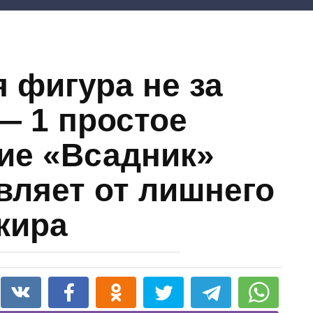
 фигура не за
— 1 простое
ие «Всадник»
вляет от лишнего
жира