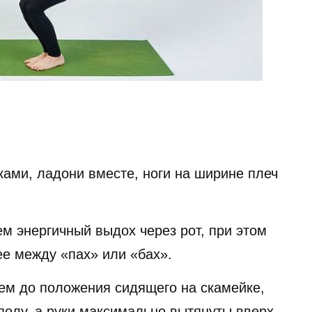
ками, ладони вместе, ноги на ширине плеч
м энергичный выдох через рот, при этом
ее между «пах» или «бах».
ем до положения сидящего на скамейке,
полу, а руки максимально вытянуты вверх.