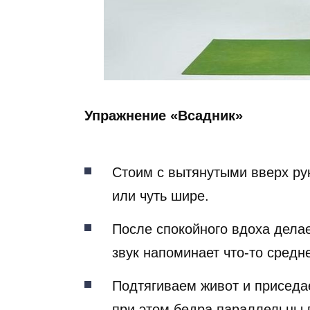
Упражнение «Всадник»
Стоим с вытянутыми вверх ру
или чуть шире.
После спокойного вдоха делае
звук напоминает что-то средн
Подтягиваем живот и приседа
при этом бедра параллельны 