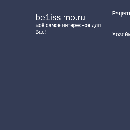
Перейти
Рецеп
к
be1issimo.ru
контенту
Всё самое интересное для
Вас!
Хозяй