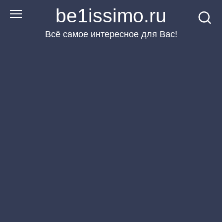
Перейти
be1issimo.ru
к
Всё самое интересное для Вас!
контенту