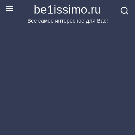
Перейти
be1issimo.ru
к
Всё самое интересное для Вас!
контенту