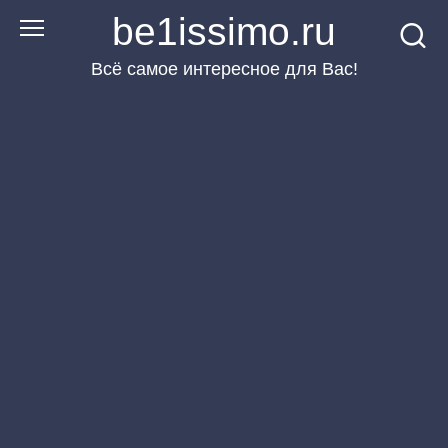
Перейти
be1issimo.ru
к
Всё самое интересное для Вас!
контенту