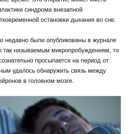
илактики синдрома внезапной
атковременной остановки дыхания во сне.
го недавно были опубликованы в журнале
о так называемым микропробуждениям, то
сознательно просыпается на период от
еным удалось обнаружить связь между
ейронов в головном мозге.