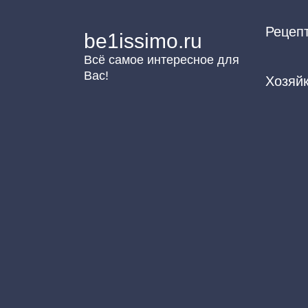
Перейти
Рецеп
к
be1issimo.ru
контенту
Всё самое интересное для
Вас!
Хозяй