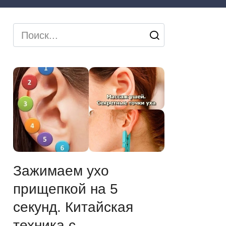
Search
for:
Зажимаем ухо
прищепкой на 5
секунд. Китайская
техника с