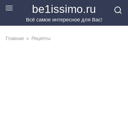
Перейти
be1issimo.ru
к
Всё самое интересное для Вас!
контенту
Главная
»
Рецепты