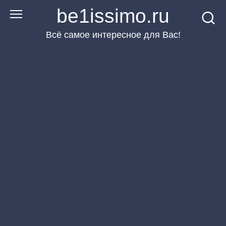
Перейти
be1issimo.ru
к
Всё самое интересное для Вас!
контенту