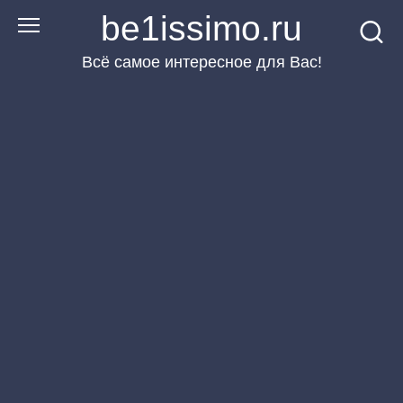
Перейти
be1issimo.ru
к
Всё самое интересное для Вас!
контенту