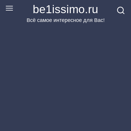
Перейти
be1issimo.ru
к
Всё самое интересное для Вас!
контенту