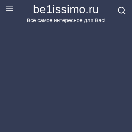
Перейти
be1issimo.ru
к
Всё самое интересное для Вас!
контенту