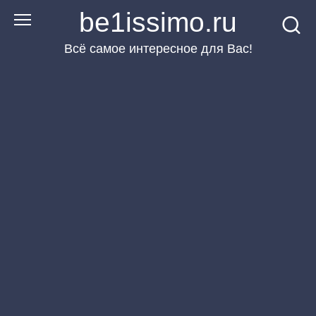
Перейти
be1issimo.ru
к
Всё самое интересное для Вас!
контенту