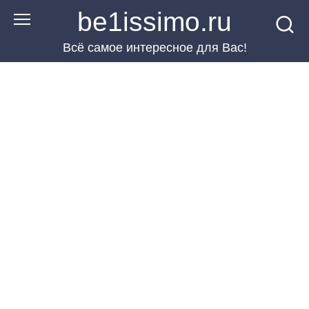
Перейти
be1issimo.ru
к
Всё самое интересное для Вас!
контенту