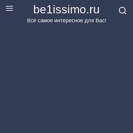
Перейти
be1issimo.ru
к
Всё самое интересное для Вас!
контенту