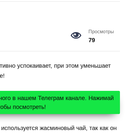
Просмотры
79
тивно успокаивает, при этом уменьшает
е!
ного в нашем Телеграм канале. Нажимай
тобы посмотреть!
используется жасминовый чай, так как он