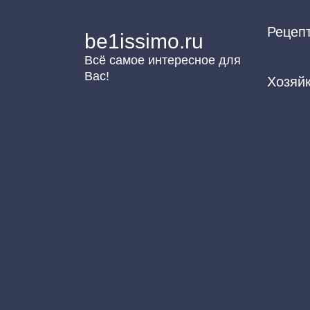
Перейти
Рецеп
к
be1issimo.ru
контенту
Всё самое интересное для
Вас!
Хозяй