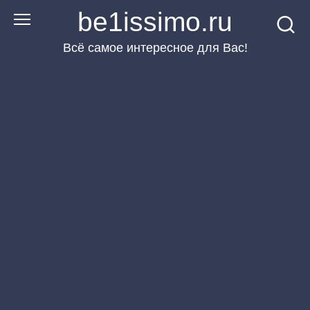
Перейти
be1issimo.ru
к
Всё самое интересное для Вас!
контенту