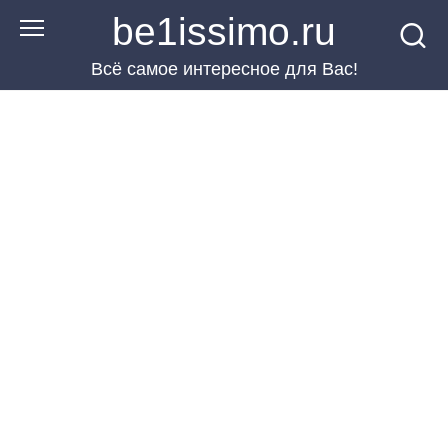
Перейти
be1issimo.ru
к
Всё самое интересное для Вас!
контенту