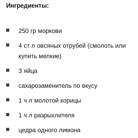
Ингредиенты:
250 гр моркови
4 ст л овсяных отрубей (смолоть или
купить мелкие)
3 яйца
сахарозаменитель по вкусу
1 ч л молотой корицы
1 ч л разрыхлителя
цедра одного лимона