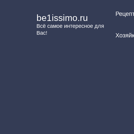
Перейти
Рецеп
к
be1issimo.ru
контенту
Всё самое интересное для
Вас!
Хозяй