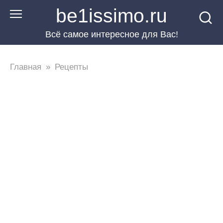
Перейти
be1issimo.ru
к
Всё самое интересное для Вас!
контенту
Главная
»
Рецепты