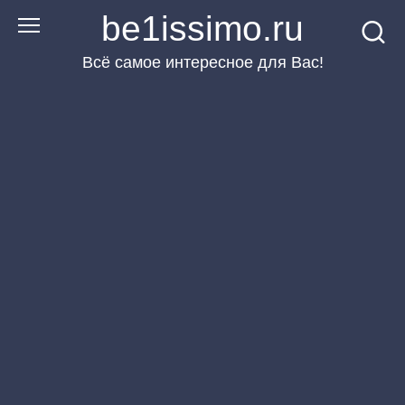
Перейти
be1issimo.ru
к
Всё самое интересное для Вас!
контенту