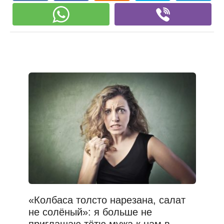
«Колбаса толсто нарезана, салат
не солёный»: я больше не
приглашаю тётю мужа к нам в