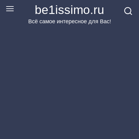
Перейти
be1issimo.ru
к
Всё самое интересное для Вас!
контенту