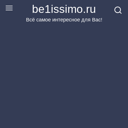
Перейти
be1issimo.ru
к
Всё самое интересное для Вас!
контенту