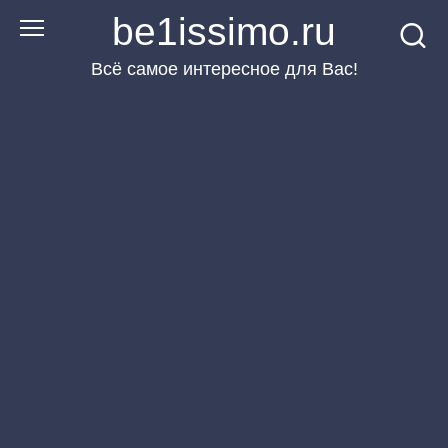
Перейти
be1issimo.ru
к
Всё самое интересное для Вас!
контенту