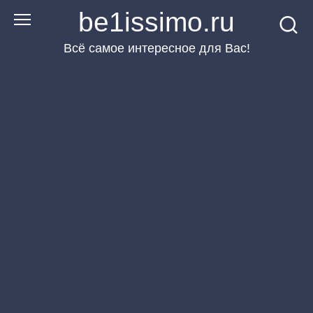
Перейти
be1issimo.ru
к
Всё самое интересное для Вас!
контенту