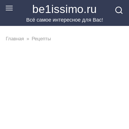
Перейти
be1issimo.ru
к
Всё самое интересное для Вас!
контенту
Главная
»
Рецепты