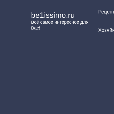
Перейти
Рецеп
к
be1issimo.ru
контенту
Всё самое интересное для
Вас!
Хозяй