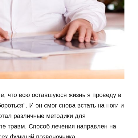
не, что всю оставшуюся жизнь я проведу в
роться”. И он смог снова встать на ноги и
ботал различные методики для
ле травм. Способ лечения направлен на
сех функций позвоночника.