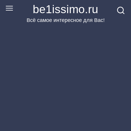
Перейти
be1issimo.ru
к
Всё самое интересное для Вас!
контенту