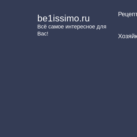
Перейти
Рецеп
к
be1issimo.ru
контенту
Всё самое интересное для
Вас!
Хозяй