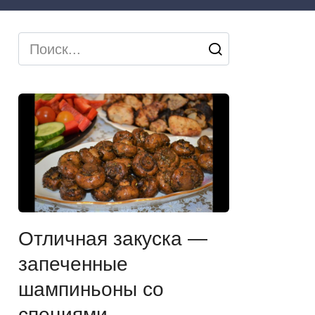
Search
for:
Отличная закуска —
запеченные
шампиньоны со
специями.